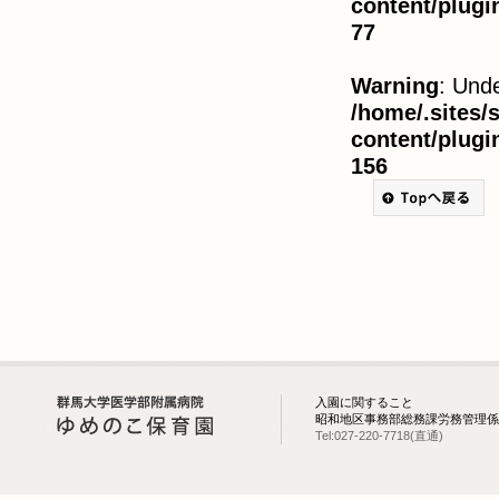
content/plug
て
77
い
ま
す。
Warning
: Unde
/home/.sites
content/plug
156
入園に関すること
昭和地区事務部総務課労務管理係
Tel:027-220-7718(直通)