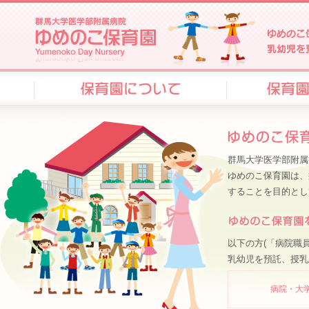
群
馬
大
学
医
学
部
ゆ
附
め
属
の
病
子
院
保
ゆ
育
め
園
の
は、
群馬大学医学部附属
子
群
保
馬
ゆめのこ保育園は、
育
大
することを目的とし
園
学
-
の
院
病
内
院
保
職
以下の方(「病院職
育
員
乳幼児を預託、授乳
園
等
-
(大
学
病院・大
院
生