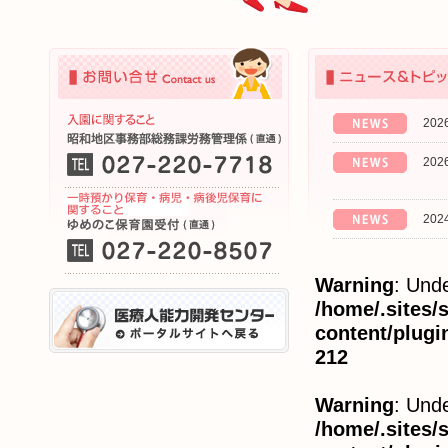
を
含
む)
が、
乳
幼
児
を
2026
預
託、
2026
授
乳
及
び
2024
保
育
に
Warning
: Unde
利
用
/home/.sites
す
content/plug
る
こ
212
と
を
目
Warning
: Unde
的
/home/.sites
と
し